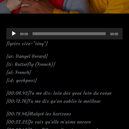
Audio
00:00
00:00
Player
[lyrics size=”tiny”]
[ar: Danyel Gerard]
[ti: Butterfly (French)]
[al: French]
[id: qccbpnsi]
[00:06.42]Tu me dis: loin des yeux loin du coeur
[00:12.76]Tu me dis qu’on oublie le meilleur
[00:19.46]Malgré les horizons
[00:22.25]Je sais qu’elle m’aime encore