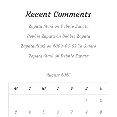
Recent Comments
Zapata Mark
on
Debbie Zapata
Debbie Zapata
on
Debbie Zapata
Zapata Mark
on
2009-06-03 Te Quiero
Zapata Mark
on
Debbie Zapata
August 2026
M
T
W
T
F
S
S
1
2
3
4
5
6
7
8
9