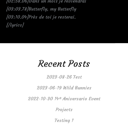
[02:58.06]Dans un mois je reviendrai
[03:03.78]Butterfly, my Butterfly
[03:10.04]Près de toi je resterai.
[/lyrics]
Recent Posts
2023-08-26 Test
2023-06-19 Wild Bunnies
2022-10-30 14º Aniversario Event
Projects
Testing 1